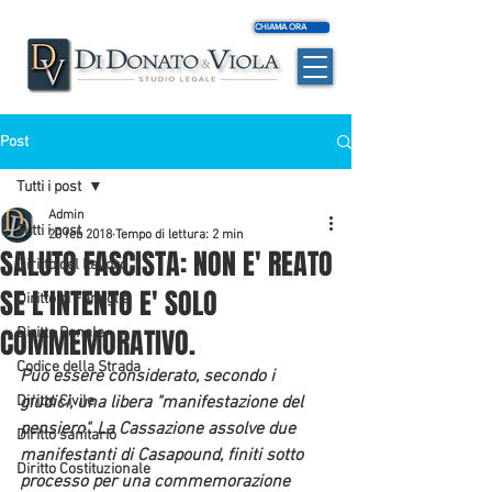
CHIAMA ORA
Post
Tutti i post
Admin
Tutti i post
20 feb 2018
Tempo di lettura: 2 min
SALUTO FASCISTA: NON E' REATO
Diritto del Lavoro
SE L'INTENTO E' SOLO
Diritto di Famiglia
COMMEMORATIVO.
Diritto Penale
Codice della Strada
Può essere considerato, secondo i 
Diritto Civile
giudici, una libera "manifestazione del 
pensiero". La Cassazione assolve due 
Diritto sanitario
manifestanti di Casapound, finiti sotto 
Diritto Costituzionale
processo per una commemorazione 