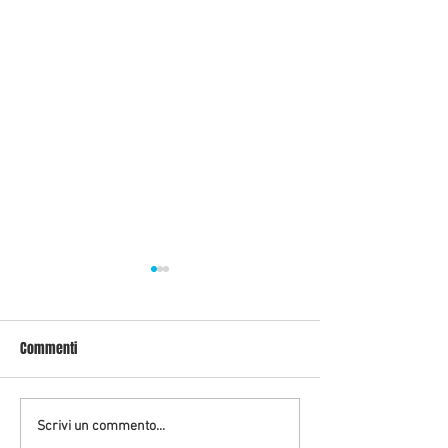
Commenti
CONDOMINIO: LANCIARE ACQUA
FACEBOOK: UN BANA
Scrivi un commento...