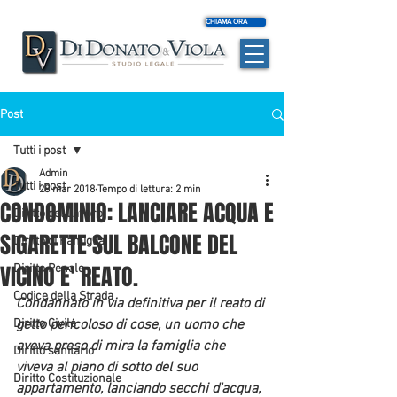
CHIAMA ORA
Post
Tutti i post
Admin
Tutti i post
28 mar 2018
Tempo di lettura: 2 min
CONDOMINIO: LANCIARE ACQUA E
Diritto del Lavoro
SIGARETTE SUL BALCONE DEL
Diritto di Famiglia
VICINO E' REATO.
Diritto Penale
Codice della Strada
Condannato in via definitiva per il reato di 
Diritto Civile
getto pericoloso di cose, un uomo che 
aveva preso di mira la famiglia che 
Diritto sanitario
viveva al piano di sotto del suo 
Diritto Costituzionale
appartamento, lanciando secchi d'acqua, 