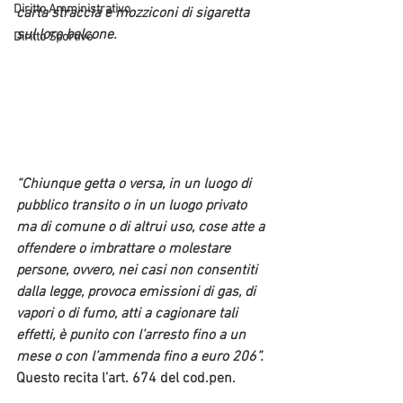
Diritto Amministrativo
carta straccia e mozziconi di sigaretta 
sul loro balcone.
Diritto Sportivo
“Chiunque getta o versa, in un luogo di 
pubblico transito o in un luogo privato 
ma di comune o di altrui uso, cose atte a 
offendere o imbrattare o molestare 
persone, ovvero, nei casi non consentiti 
dalla legge, provoca emissioni di gas, di 
vapori o di fumo, atti a cagionare tali 
effetti, è punito con l’arresto fino a un 
mese o con l’ammenda fino a euro 206”.
Questo recita l’art. 674 del cod.pen.