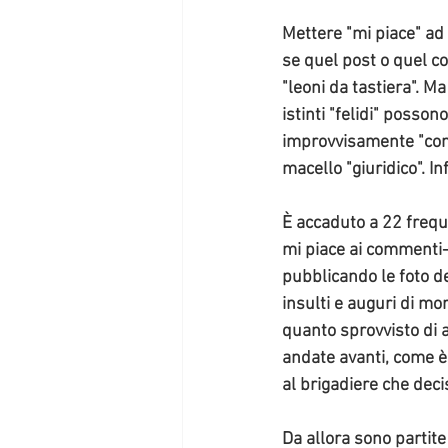
Mettere "mi piace" a
se quel post o quel 
"leoni da tastiera". Ma
istinti "felidi" posso
improvvisamente "conig
macello "giuridico". In
È accaduto a 22 frequ
mi piace ai commenti-i
pubblicando le foto de
insulti e auguri di mo
quanto sprovvisto di a
andate avanti, come è 
al 
brigadiere che deci
Da allora sono partite