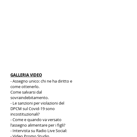
EMORATIVO.
GALLERIA VIDEO
- Assegno unico: chi ne ha diritto e
come ottenerlo.
Come salvarsi dal
sovraindebitamento.
- Le sanzioni per violazioni del
DPCM sul Covid-19 sono
incostituzionali?
- Come e quando va versato
l'assegno alimentare per i figli?
- Intervista su Radio Live Social:
- Video Promo Studio