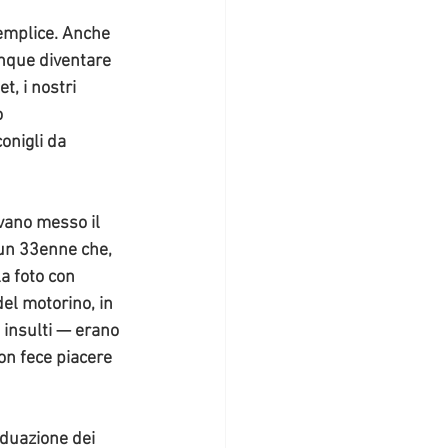
emplice. Anche 
nque diventare 
t, i nostri 
 
onigli da 
vevano messo
 il 
i un 33enne che, 
a foto con 
del motorino, in 
 insulti — erano 
on fece piacere 
iduazione dei 