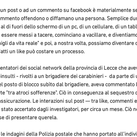
d un post o ad un commento su facebook è materialmente s
commento offendono o diffamano una persona. Semplice du
 al di fuori dello schermo di un pc, di un cellulare, di un table
no essere messi a tacere, cominciano a vacillare, e diventiamo
li da vita reale" e poi, a nostra volta, possiamo diventare c
fatti un like può costare un processo.  
entatori dei social network della provincia di Lecce che a
nsulti - 
rivolti a un brigadiere dei carabinieri -  da parte d
l posto di blocco subìto dal brigadiere, aveva commentato l
rte "tra atroci sofferenze". Ciò in conseguenza al sequestro 
ssicurazione. Le interazioni sul post — tra like, commenti e
stato accertato dagli investigatori, per circa un mese. Ciò n
se di presentare querela. 
 le indagini della Polizia postale che hanno portato all’indiv