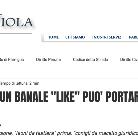
HOME
CHI SIAMO
I NOSTRI SERVIZI
PARL
tto di Famiglia
Diritto Penale
Codice della Strada
Diritto Civ
Tempo di lettura: 2 min
ministrativo
Diritto Sportivo
UN BANALE "LIKE" PUO' PORTAR
8
ne, "leoni da tastiera" prima, "conigli da macello giuridico" 