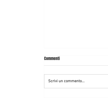
Commenti
Scrivi un commento...
LEGITTIMA DIFESA: LA CAMERA
APPROVA LA RIFORMA. ECCO LE