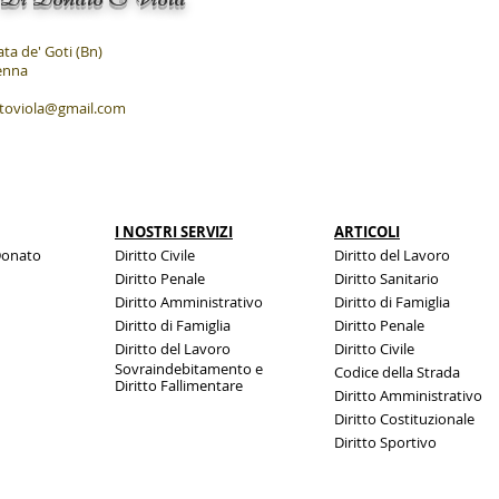
ata de' Goti (Bn)
venna
toviola@gmail.com
RITARDO AEREO: IL PASSEGGERO HA
CADUT
DIRITTO AL RIMBORSO.
QUAND
I NOSTRI SERVIZI
ARTICOLI
Donato
Diritto Civile
Diritto del Lavoro
Diritto Penale
Diritto Sanitario
Diritto Amministrativo
Diritto di Famiglia
Diritto di Famiglia
Diritto Penale
Diritto del Lavoro
Diritto Civile
Sovraindebitamento e
Codice della Strada
Diritto
Fallimentare
Diritto Amministrativo
Diritto Costituzionale
Diritto Sportivo