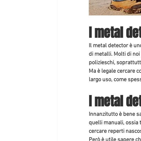
I metal d
Il 
metal detector
 è un
di metalli. Molti di no
polizieschi, soprattutt
Ma è legale cercare co
largo uso, come spes
I metal de
Innanzitutto è bene sa
quelli 
manuali, ossia t
cercare reperti nascost
Però è utile sapere c