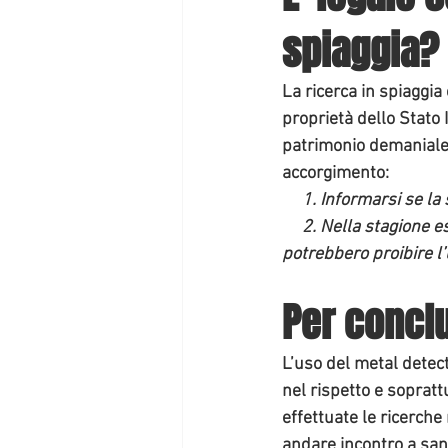
spiaggia?
La ricerca in spiaggia 
proprietà dello Stato 
patrimonio demaniale,
accorgimento:
     1. Informarsi se
     2. Nella stagione estiva, alcuni tratti di spiaggia vengono dati in concessione a terzi, i quali ben 
potrebbero proibire l’
Per concl
L’uso del metal detect
nel rispetto e sopratt
effettuate le ricerche
andare incontro a san