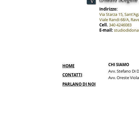
Indirizzo:
Via Starza 15, Sant'Ag
Viale Randi 68/A, Ra
Cell.
340 4246083
E-mail:
studiodidona
FACEBOOK: MULTA FINO A 10.000
EURO PER I GENITORI CHE
PUBBLICANO LE FOTO DEI FIGLI
MINORENNI.
CHI SIAMO
HOME
Avv. Stefano Di 
CONTATTI
Avv. Oreste Viola
PARLANO DI NOI