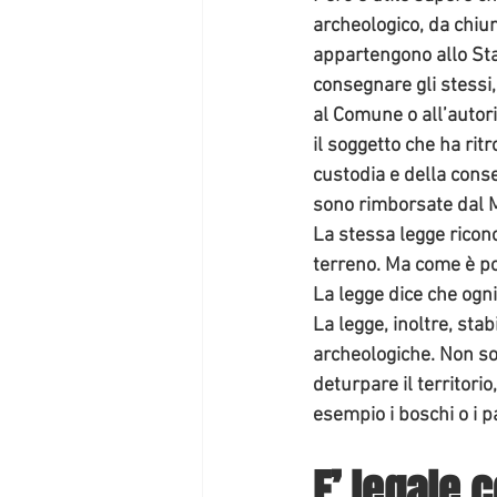
archeologico
, da chiu
appartengono allo St
consegnare gli stessi, 
al Comune o all’autor
il soggetto che ha ritr
custodia e della cons
sono rimborsate dal M
La stessa legge ricono
terreno. Ma come è po
La legge dice che ogni
La legge, inoltre, stabi
archeologiche
. Non s
deturpare il territorio
esempio i boschi o i p
E’ legale 