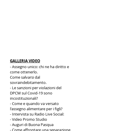
A IN UNA BUCA STRADALE:
O SPETTA IL RISARCIMENTO?
GALLERIA VIDEO
- Assegno unico: chi ne ha diritto e
come ottenerlo.
Come salvarsi dal
sovraindebitamento.
- Le sanzioni per violazioni del
DPCM sul Covid-19 sono
incostituzionali?
- Come e quando va versato
l'assegno alimentare per i figli?
- Intervista su Radio Live Social:
- Video Promo Studio
- Auguri di Buona Pasqua
- Come affrontare una separazione