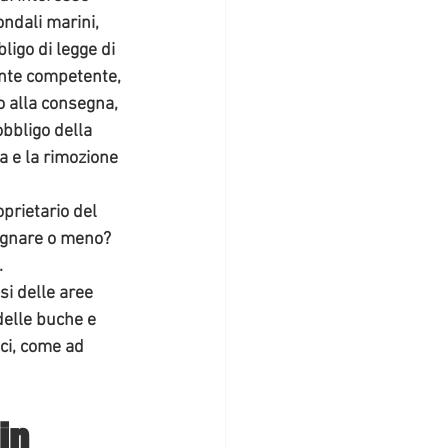
ndali marini, 
ligo di legge di 
ente competente, 
o alla consegna, 
obbligo della 
a e la rimozione 
prietario del 
egnare o meno? 
.
si delle aree 
delle buche e 
ici, come ad 
in 