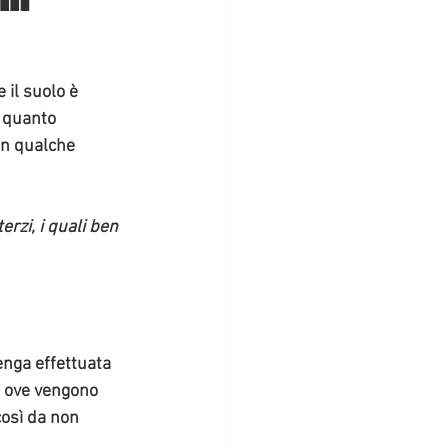
 il suolo è 
 quanto  
on qualche 
enga effettuata 
go ove vengono 
così da non 