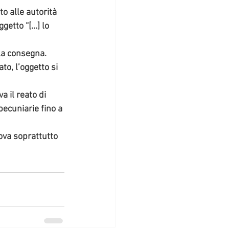
o alle autorità 
getto “[…] lo 
 la consegna.
to, 
l’oggetto si 
a il reato di 
pecuniarie fino a 
va soprattutto 