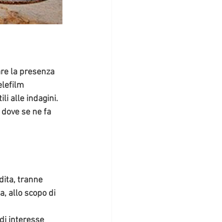
re la presenza 
elefilm 
li alle indagini. 
 dove se ne fa 
dita, tranne 
a,
 allo scopo di 
di interesse 