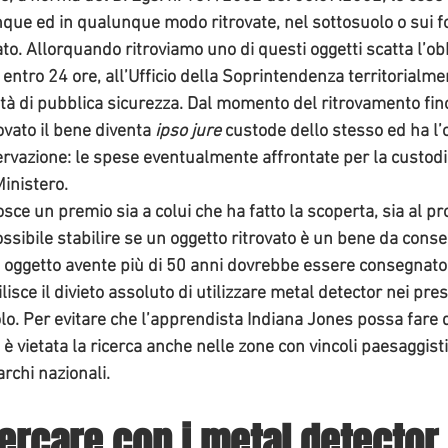
nque ed in qualunque modo ritrovate, nel sottosuolo o sui fo
ato
. Allorquando ritroviamo uno di questi oggetti scatta l’obb
entro 24 ore, all’
Ufficio della Soprintendenza
 territorialm
ità di pubblica sicurezza. Dal momento del ritrovamento fin
ovato il bene diventa 
ipso jure
 custode dello stesso ed ha l’
ervazione: le spese eventualmente affrontate per la custodi
inistero.
sce un premio sia a colui che ha fatto la scoperta, sia al pro
ssibile stabilire se un oggetto ritrovato è un bene da cons
 oggetto avente più di 50
 anni
 dovrebbe essere consegnato
lisce il 
divieto assoluto di utilizzare metal detector nei pres
olo. Per evitare che l’apprendista Indiana Jones possa fare 
, è vietata la ricerca anche nelle zone con vincoli paesaggist
archi nazionali.
cercare con i metal detector 