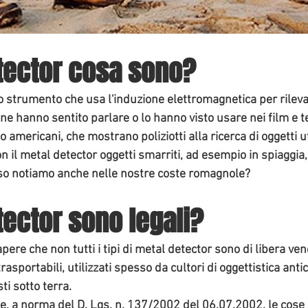
etector cosa sono?
o strumento che usa l'induzione elettromagnetica per rileva
i ne hanno sentito parlare o lo hanno visto usare nei film e t
o americani, che mostrano poliziotti alla ricerca di oggetti uti
n il metal detector oggetti smarriti, ad esempio in spiaggia,
so notiamo anche nelle nostre coste romagnole?
tector sono legali?
pere che non tutti i tipi di metal detector sono di libera ven
rasportabili, utilizzati spesso da cultori di oggettistica antic
i sotto terra. 
he, a norma del D. Lgs. n. 137/2002 del 06.07.2002, le 
cose 