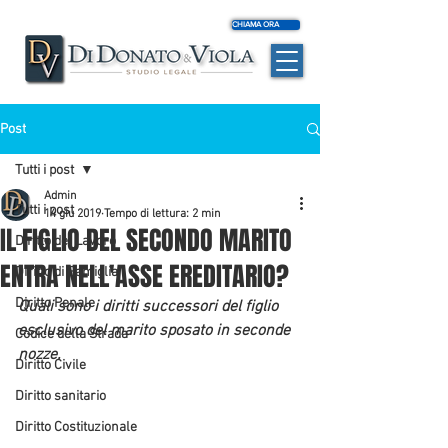
CHIAMA ORA
Post
Tutti i post
Admin
Tutti i post
14 giu 2019
Tempo di lettura: 2 min
IL FIGLIO DEL SECONDO MARITO
Diritto del Lavoro
ENTRA NELL'ASSE EREDITARIO?
Diritto di Famiglia
Diritto Penale
Quali sono i diritti successori del figlio 
esclusivo del marito sposato in seconde 
Codice della Strada
nozze.
Diritto Civile
Diritto sanitario
Diritto Costituzionale