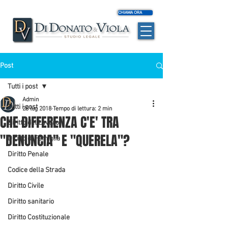
CHIAMA ORA
Post
Tutti i post
Admin
Tutti i post
26 lug 2018
Tempo di lettura: 2 min
CHE DIFFERENZA C'E' TRA
Diritto del Lavoro
"DENUNCIA" E "QUERELA"?
Diritto di Famiglia
Diritto Penale
Codice della Strada
Diritto Civile
Diritto sanitario
Diritto Costituzionale