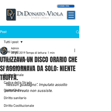
CHIAMA ORA
Post
Tutti i post
Admin
Tutti i post
24 giu 2019
Tempo di lettura: 1 min
UTILIZZAVA UN DISCO ORARIO CHE
Diritto del Lavoro
SI AGGIORNAVA DA SOLO: NIENTE
Diritto di Famiglia
TRUFFA.
Diritto Penale
Codice della Strada
"Nessun guadagno". Imputato assolto 
Diritto Civile
perché il reato non sussiste.
Diritto sanitario
Diritto Costituzionale