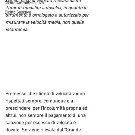
per eccesso di velocità rilevata da un 
Diritto Amministrativo
Tutor in modalità autovelox, in quanto lo 
Diritto Sportivo
strumento è omologato e autorizzato per 
misurare la velocità media, non quella 
istantanea.
Premesso che i limiti di velocità vanno 
rispettati sempre, comunque e a 
prescindere, per l'incolumità propria ed 
altrui, non sempre il pagamento di una 
sanzione per eccesso di velocità è 
dovuto. Se viene rilevata dal "Grande 