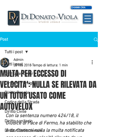
CHIAMA ORA
Post
Tutti i post
Admin
Tutti i post
28 feb 2018
Tempo di lettura: 1 min
MULTA PER ECCESSO DI
Diritto del Lavoro
VELOCITA': NULLA SE RILEVATA DA
Diritto di Famiglia
UN TUTOR USATO COME
Diritto Penale
Codice della Strada
AUTOVELOX
Diritto Civile
Con la sentenza numero 424/18, il 
Diritto sanitario
Giudice di Pace di Fermo, ha stabilito che 
è da ritenersi nulla la multa notificata 
Diritto Costituzionale