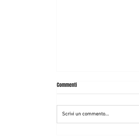
Commenti
Scrivi un commento...
6 RISPOSTE a 6 INTERROGATIVI più