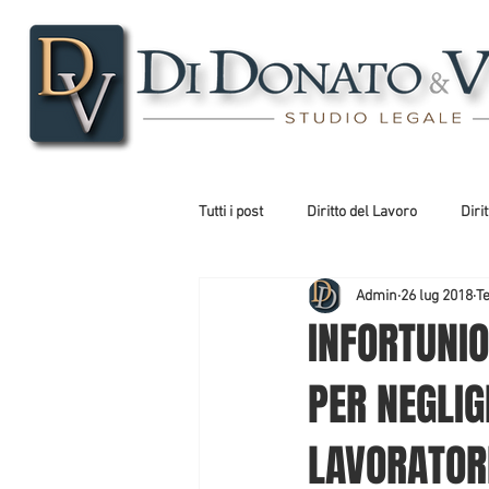
Tutti i post
Diritto del Lavoro
Diri
Admin
26 lug 2018
Te
Diritto Costituzionale
Diritto Am
INFORTUNIO
PER NEGLIG
LAVORATOR