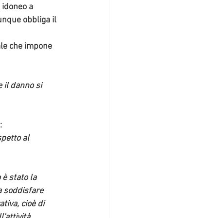
 idoneo a 
unque obbliga il 
nale che impone 
 il danno si 
:
petto al 
 è stato la 
a soddisfare 
iva, cioè di 
'attività 