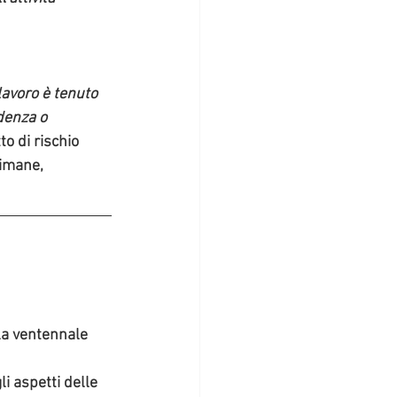
 lavoro è tenuto 
denza o 
o di rischio 
rimane, 
lla ventennale 
i aspetti delle 