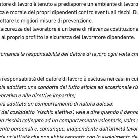
datore di lavoro è tenuto a predisporre un ambiente di lavoro
sica e morale dei propri dipendenti contro eventuali rischi
. D
ottare le migliori misure di prevenzione. 
a sicurezza del lavoratore è un bene di rilevanza costituzio
 al proprio profitto la sicurezza del lavoratore dipendente. 
omatica la responsabilità del datore di lavoro ogni volta che
 responsabilità del datore di lavoro è esclusa nei casi in cui
ia adottato una condotta del tutto atipica ed eccezionale ris
rativo e alle direttive impartite; 
bia adottato un comportamento di natura dolosa;
i dal cosiddetto "rischio elettivo", vale a dire quando il danno
n rischio collegato ad un comportamento volontario, volto 
e personali e, comunque, indipendente dall'attività lavorat
da un'attività che non abbia rapporto con lo svolgimento dell