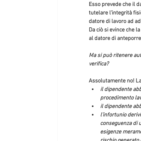
Esso prevede che
 il 
tutelare l'integrità fi
datore di lavoro ad ad
Da ciò si evince che l
al datore di anteporre
Ma si può ritenere aut
verifica?
Assolutamente no!
La
il dipendente abb
procedimento lavo
il dipendente ab
l'infortunio deriv
conseguenza di u
esigenze merament
rischio generato 