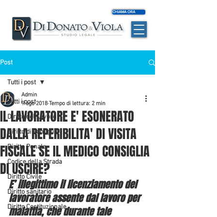
CHIAMA ORA
Post
Tutti i post
Admin
Tutti i post
9 ago 2018
Tempo di lettura: 2 min
IL LAVORATORE E' ESONERATO
Diritto del Lavoro
DALLA REPERIBILITA' DI VISITA
Diritto di Famiglia
FISCALE SE IL MEDICO CONSIGLIA
Diritto Penale
Codice della Strada
DI USCIRE?
Diritto Civile
E’ illegittimo il licenziamento del 
Diritto sanitario
lavoratore assente dal lavoro per 
Diritto Costituzionale
malattia, che durante tale 