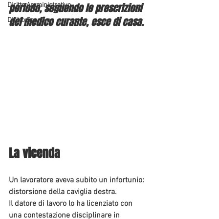
Diritto Amministrativo
periodo, seguendo le prescrizioni 
del medico curante, esce di casa.
Diritto Sportivo
La vicenda
Un lavoratore aveva subito un infortunio: 
distorsione della caviglia destra. 
Il datore di lavoro lo ha licenziato con 
una contestazione disciplinare in 