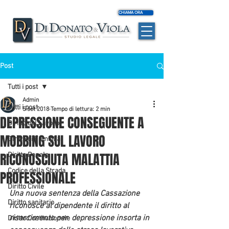
CHIAMA ORA
Post
Tutti i post
Admin
Tutti i post
5 set 2018
Tempo di lettura: 2 min
DEPRESSIONE CONSEGUENTE A
Diritto del Lavoro
MOBBING SUL LAVORO
Diritto di Famiglia
RICONOSCIUTA MALATTIA
Diritto Penale
Codice della Strada
PROFESSIONALE
Diritto Civile
Una nuova sentenza della Cassazione 
Diritto sanitario
riconosce al dipendente il diritto al 
risarcimento per  depressione insorta in 
Diritto Costituzionale