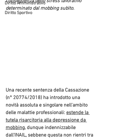
conseguenza dello stress lavorativo 
Diritto Amministrativo
determinato dal mobbing subìto. 
Diritto Sportivo
Una recente sentenza della Cassazione 
(n° 20774/2018) ha introdotto una 
novità assoluta e singolare nell'ambito 
delle malattie professionali: 
estende la 
tutela risarcitoria alla depressione da 
mobbing
, dunque indennizzabile 
dall'INAIL, sebbene questa non rientri tra 