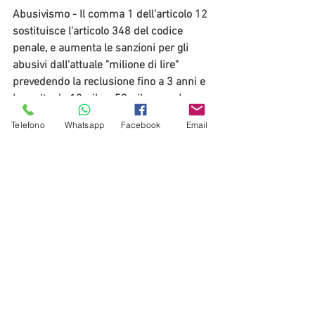
Abusivismo
 - Il comma 1 dell'articolo 12 
sostituisce l'articolo 348 del codice 
penale, e aumenta le sanzioni per gli 
abusivi dall'attuale "milione di lire" 
prevedendo la reclusione fino a 3 anni e 
la multa da 10mila a 50mila euro. La 
pena però aumenta con reclusione fino 
Telefono
Whatsapp
Facebook
Email
a 5 anni e multa fino a 75mila euro per il 
professionista prestanome, che rischia 
anche l'interdizione da 1 a 3 anni 
dall'attività.
In caso di omicidio colposo per l'abusivo 
(aggiunta ad articolo 589 c.p.) c'è la 
reclusione da 3 a 10 anni.
In caso di lesioni colpose (art 590 cp) la 
reclusione va da 6 mesi a 2 anni e la 
pena per lesioni gravissime è la 
reclusione da un anno e mezzo a 4 anni.