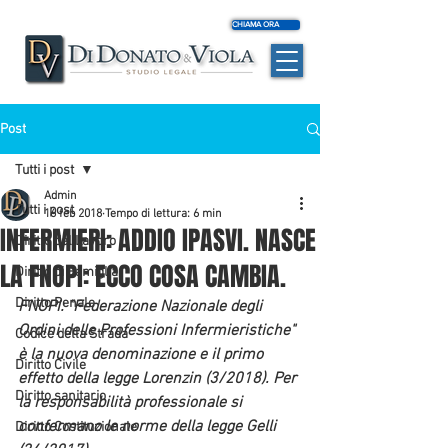
CHIAMA ORA
Post
Tutti i post
Admin
Tutti i post
16 feb 2018
Tempo di lettura: 6 min
INFERMIERI: ADDIO IPASVI. NASCE
Diritto del Lavoro
LA FNOPI: ECCO COSA CAMBIA.
Diritto di Famiglia
Diritto Penale
FNOPI: "Federazione Nazionale degli 
Ordini delle Professioni Infermieristiche" 
Codice della Strada
è la nuova denominazione e il primo 
Diritto Civile
effetto della legge Lorenzin (3/2018). Per 
Diritto sanitario
la responsabilità professionale si 
confermano le norme della legge Gelli 
Diritto Costituzionale