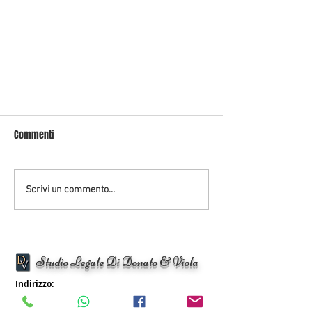
Commenti
Scrivi un commento...
CONSULTAZIONI ELEZIONI 2018: QUANDO
Studio Legale Di Donato & Viola
INIZIANO E COME FUNZIONANO.
Indirizzo:
Via Starza 15, Sant'Agata de' Goti (Bn)
Viale Randi 68/A, Ravenna