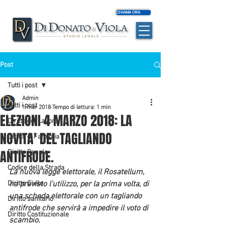
CHIAMA ORA
Post
Tutti i post
Admin
Tutti i post
1 mar 2018
Tempo di lettura: 1 min
ELEZIONI 4 MARZO 2018: LA
Diritto del Lavoro
NOVITA' DEL TAGLIANDO
Diritto di Famiglia
ANTIFRODE.
Diritto Penale
Codice della Strada
La nuova legge elettorale, il Rosatellum, 
Diritto Civile
ha previsto l'utilizzo, per la prima volta, di 
una scheda elettorale con un tagliando 
Diritto sanitario
antifrode che servirà a impedire il voto di 
Diritto Costituzionale
scambio.