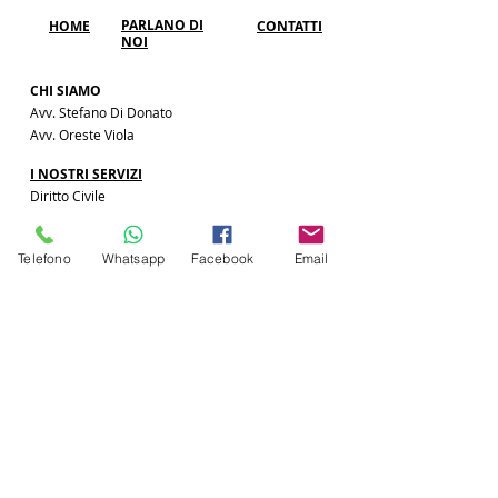
PARLANO DI
HOME
CONTATTI
NOI
CHI SIAMO
Avv. Stefano Di Donato
Avv. Oreste Viola
I NOSTRI SERVIZI
Diritto Civile
Diritto Penale
Diritto Amministrativo
Telefono
Whatsapp
Facebook
Email
Diritto di Famiglia
Diritto del Lavoro
Sovraindebitamento e
Diritto
Fallimentare
ARTICOLI
Diritto del Lavoro
Diritto Sanitario
Diritto di Famiglia
Diritto Penale
Diritto Civile
Codice della Strada