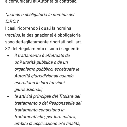
a comunicarli all'Autorità di controllo.
Quando è obbligatoria la nomina del 
D.P.O.?
I casi, ricorrendo i quali la 
nomina
(
rectius
, la designazione) è 
obbligatoria
sono dettagliatamente riportati nell’ 
art. 
37 del Regolament
o e sono i seguenti:
il trattamento è effettuato da 
un'Autorità pubblica o da un 
organismo pubblico, eccettuate le 
Autorità giurisdizionali quando 
esercitano le loro funzioni 
giurisdizionali;
le attività principali del Titolare del 
trattamento o del Responsabile del 
trattamento consistono in 
trattamenti che, per loro natura, 
ambito di applicazione e/o finalità, 