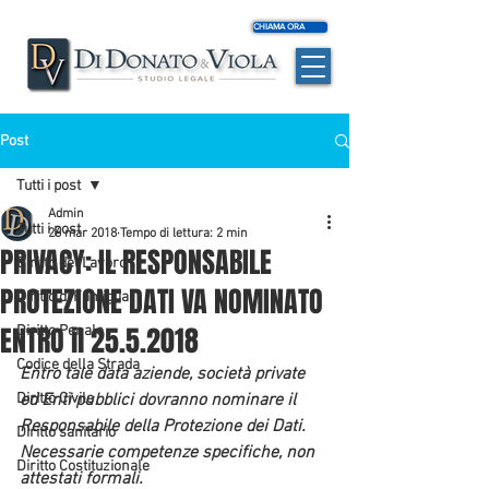
CHIAMA ORA
Post
Tutti i post
Admin
Tutti i post
26 mar 2018
Tempo di lettura: 2 min
PRIVACY: IL RESPONSABILE
Diritto del Lavoro
PROTEZIONE DATI VA NOMINATO
Diritto di Famiglia
ENTRO il 25.5.2018
Diritto Penale
Codice della Strada
Entro tale data aziende, società private 
Diritto Civile
ed Enti pubblici dovranno nominare il 
Responsabile della Protezione dei Dati. 
Diritto sanitario
Necessarie competenze specifiche, non 
Diritto Costituzionale
attestati formali.